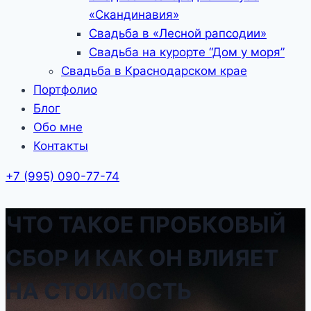
«Скандинавия»
Свадьба в «Лесной рапсодии»
Свадьба на курорте “Дом у моря”
Свадьба в Краснодарском крае
Портфолио
Блог
Обо мне
Контакты
+7 (995) 090-77-74
ЧТО ТАКОЕ ПРОБКОВЫЙ
СБОР И КАК ОН ВЛИЯЕТ
НА СТОИМОСТЬ